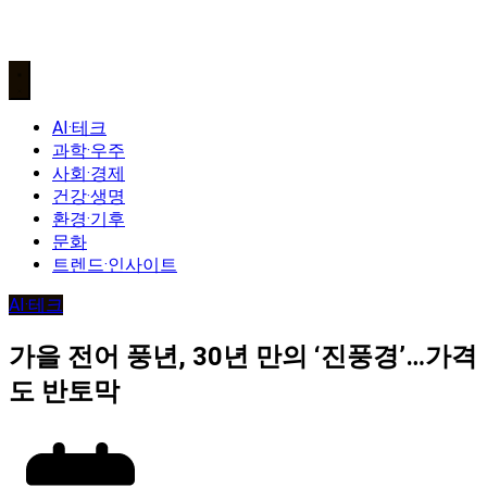
AI·테크
과학·우주
사회·경제
건강·생명
환경·기후
문화
트렌드·인사이트
AI·테크
가을 전어 풍년, 30년 만의 ‘진풍경’…가격
도 반토막