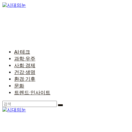
콘
텐
츠
로
건
너
뛰
기
AI·테크
과학·우주
사회·경제
건강·생명
환경·기후
문화
트렌드·인사이트