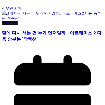
정우민 기자
과학·우주
달에 다시 서는 건 누가 먼저일까… 아르테미스 2 다
음 승부는 ‘착륙선’