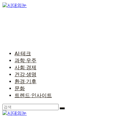
콘
텐
츠
로
건
너
뛰
기
AI·테크
과학·우주
사회·경제
건강·생명
환경·기후
문화
트렌드·인사이트