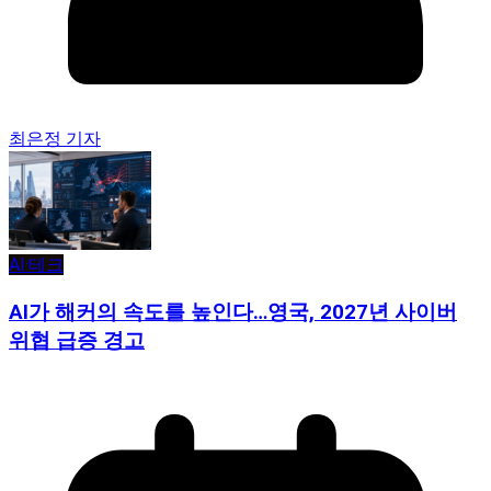
최은정 기자
AI·테크
AI가 해커의 속도를 높인다…영국, 2027년 사이버
위협 급증 경고