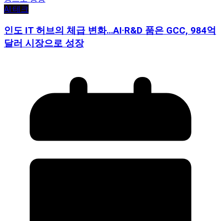
AI·테크
인도 IT 허브의 체급 변화…AI·R&D 품은 GCC, 984억
달러 시장으로 성장