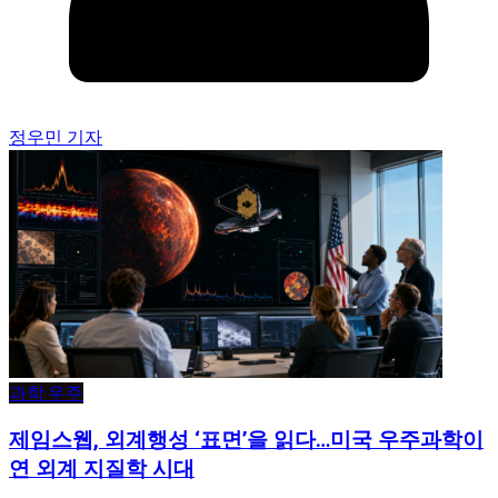
정우민 기자
과학·우주
제임스웹, 외계행성 ‘표면’을 읽다…미국 우주과학이
연 외계 지질학 시대