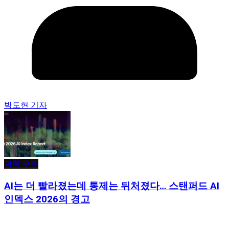
박도현 기자
과학·우주
AI는 더 빨라졌는데 통제는 뒤처졌다… 스탠퍼드 AI
인덱스 2026의 경고