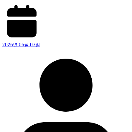
2026년 05월 07일