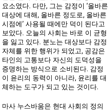
요소였다. 다만, 그는 감정이 ‘올바른
대상에 대해, 올바른 정도로, 올바른
시점에’ 사용될 때에만 덕이 된다고
보았다. 오늘의 사회는 바로 이 균형
을 잃고 있다. 분노는 대상보다 감정
자체를 위한 행위가 되었고, 공감은
타인의 고통보다 자신의 도덕성을
증명하는 방식으로 소비된다. 감정
이 윤리의 동력이 아니라, 윤리를 대
체하는 도구가 되고 있는 것이다.
마사 누스바움은 현대 사회의 정의