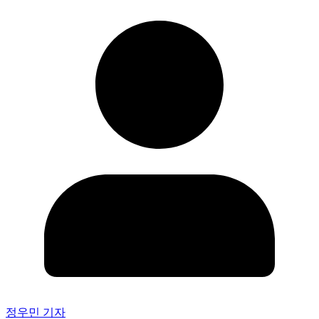
정우민 기자