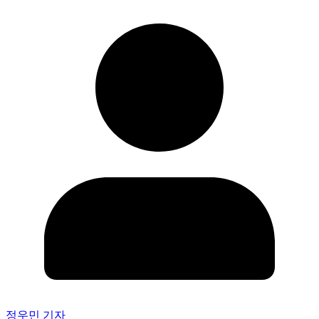
정우민 기자