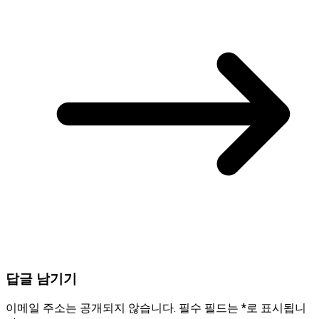
답글 남기기
이메일 주소는 공개되지 않습니다.
필수 필드는
*
로 표시됩니