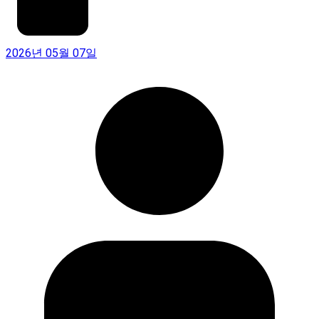
2026년 05월 07일