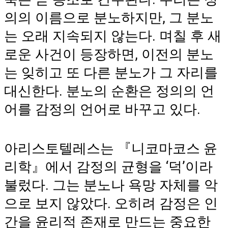
의의 이름으로 분노하지만, 그 분노
는 오래 지속되지 않는다. 며칠 후 새
로운 사건이 등장하면, 이전의 분노
는 잊히고 또 다른 분노가 그 자리를
대신한다. 분노의 순환은 정의의 언
어를 감정의 언어로 바꾸고 있다.
아리스토텔레스는 『니코마코스 윤
리학』에서 감정의 균형을 ‘덕’이라
불렀다. 그는 분노나 욕망 자체를 악
으로 보지 않았다. 오히려 감정은 인
간을 윤리적 존재로 만드는 중요한