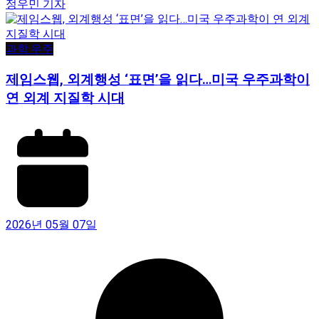
정우민 기자
과학·우주
제임스웹, 외계행성 ‘표면’을 읽다…미국 우주과학이
연 외계 지질학 시대
2026년 05월 07일