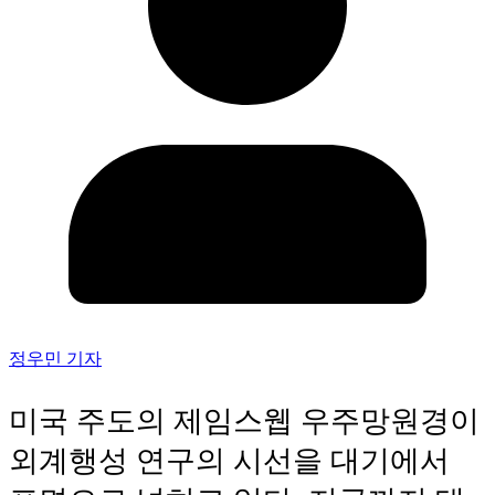
정우민 기자
미국 주도의 제임스웹 우주망원경이
외계행성 연구의 시선을 대기에서