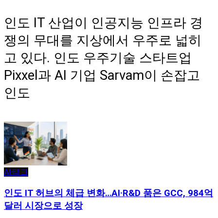
인도 IT 산업이 인공지능 인프라 경
쟁의 무대를 지상에서 우주로 넓히
고 있다. 인도 우주기술 스타트업
Pixxel과 AI 기업 Sarvam이 손잡고
인도
AI·테크
인도 IT 허브의 체급 변화…AI·R&D 품은 GCC, 984억
달러 시장으로 성장