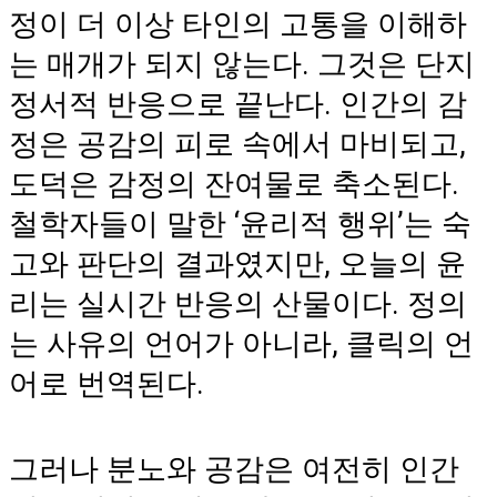
정이 더 이상 타인의 고통을 이해하
는 매개가 되지 않는다. 그것은 단지
정서적 반응으로 끝난다. 인간의 감
정은 공감의 피로 속에서 마비되고,
도덕은 감정의 잔여물로 축소된다.
철학자들이 말한 ‘윤리적 행위’는 숙
고와 판단의 결과였지만, 오늘의 윤
리는 실시간 반응의 산물이다. 정의
는 사유의 언어가 아니라, 클릭의 언
어로 번역된다.
그러나 분노와 공감은 여전히 인간