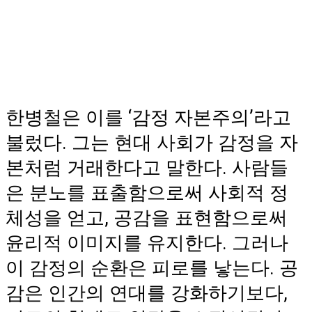
한병철은 이를 ‘감정 자본주의’라고
불렀다. 그는 현대 사회가 감정을 자
본처럼 거래한다고 말한다. 사람들
은 분노를 표출함으로써 사회적 정
체성을 얻고, 공감을 표현함으로써
윤리적 이미지를 유지한다. 그러나
이 감정의 순환은 피로를 낳는다. 공
감은 인간의 연대를 강화하기보다,