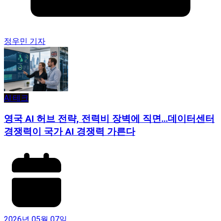
정우민 기자
AI·테크
영국 AI 허브 전략, 전력비 장벽에 직면…데이터센터
경쟁력이 국가 AI 경쟁력 가른다
2026년 05월 07일