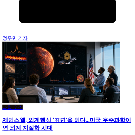
정우민 기자
과학·우주
제임스웹, 외계행성 ‘표면’을 읽다…미국 우주과학이
연 외계 지질학 시대