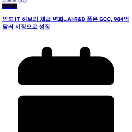
AI·테크
인도 IT 허브의 체급 변화…AI·R&D 품은 GCC, 984억
달러 시장으로 성장