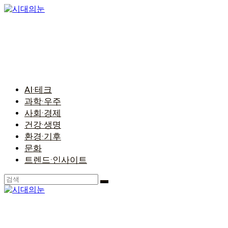
콘
텐
츠
로
건
너
뛰
기
AI·테크
과학·우주
사회·경제
건강·생명
환경·기후
문화
트렌드·인사이트