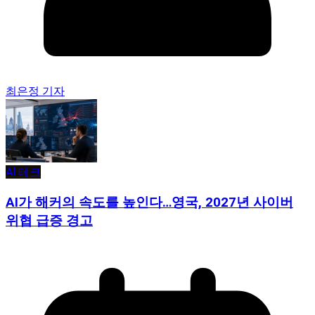
최은정 기자
AI·테크
AI가 해커의 속도를 높인다…영국, 2027년 사이버
위협 급증 경고