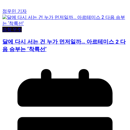
정우민 기자
과학·우주
달에 다시 서는 건 누가 먼저일까… 아르테미스 2 다
음 승부는 ‘착륙선’