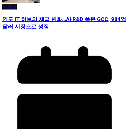
AI·테크
인도 IT 허브의 체급 변화…AI·R&D 품은 GCC, 984억
달러 시장으로 성장