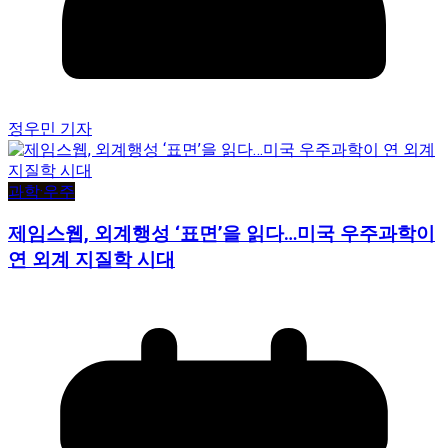
정우민 기자
과학·우주
제임스웹, 외계행성 ‘표면’을 읽다…미국 우주과학이
연 외계 지질학 시대