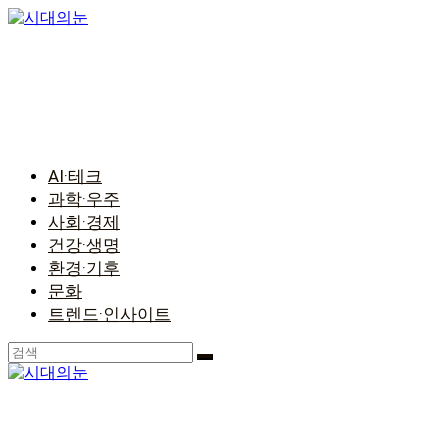
콘
텐
츠
로
건
너
뛰
기
AI·테크
과학·우주
사회·경제
건강·생명
환경·기후
문화
트렌드·인사이트