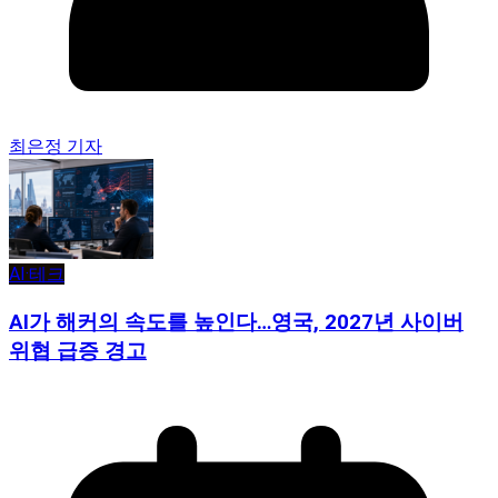
최은정 기자
AI·테크
AI가 해커의 속도를 높인다…영국, 2027년 사이버
위협 급증 경고