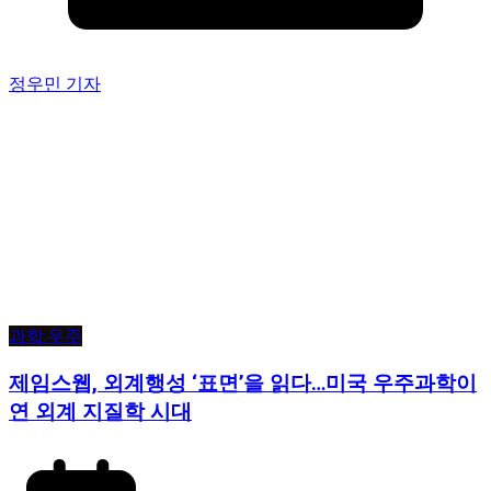
정우민 기자
과학·우주
제임스웹, 외계행성 ‘표면’을 읽다…미국 우주과학이
연 외계 지질학 시대