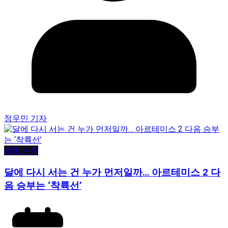
정우민 기자
과학·우주
달에 다시 서는 건 누가 먼저일까… 아르테미스 2 다
음 승부는 ‘착륙선’