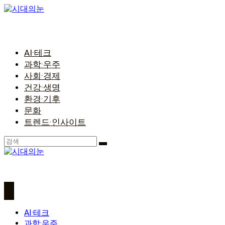
콘
텐
츠
로
건
AI·테크
너
과학·우주
뛰
사회·경제
기
건강·생명
환경·기후
문화
트렌드·인사이트
AI·테크
과학·우주