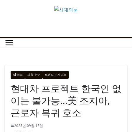
콘
텐
츠
로
건
너
뛰
기
AI·테크
과학·우주
트렌드·인사이트
현대차 프로젝트 한국인 없
이는 불가능…美 조지아,
근로자 복귀 호소
2025년 09월 18일