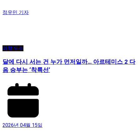
정우민 기자
과학·우주
달에 다시 서는 건 누가 먼저일까… 아르테미스 2 다
음 승부는 ‘착륙선’
2026년 04월 15일