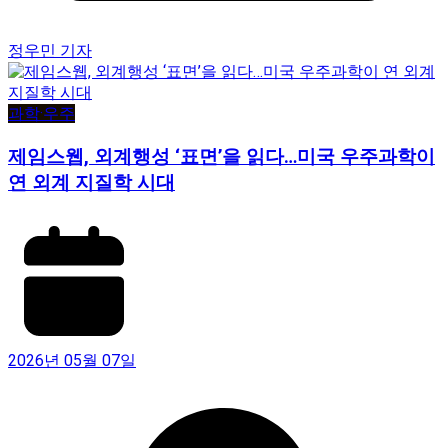
정우민 기자
과학·우주
제임스웹, 외계행성 ‘표면’을 읽다…미국 우주과학이
연 외계 지질학 시대
2026년 05월 07일