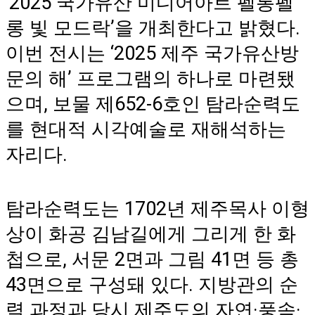
‘2025 국가유산 미디어아트 펠롱펠
롱 빛 모드락’을 개최한다고 밝혔다.
이번 전시는 ‘2025 제주 국가유산방
문의 해’ 프로그램의 하나로 마련됐
으며, 보물 제652-6호인 탐라순력도
를 현대적 시각예술로 재해석하는
자리다.
탐라순력도는 1702년 제주목사 이형
상이 화공 김남길에게 그리게 한 화
첩으로, 서문 2면과 그림 41면 등 총
43면으로 구성돼 있다. 지방관의 순
력 과정과 당시 제주도의 자연·풍속·