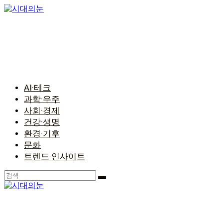
콘
텐
츠
로
건
너
뛰
기
AI·테크
과학·우주
사회·경제
건강·생명
환경·기후
문화
트렌드·인사이트