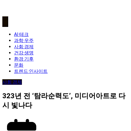
AI·테크
과학·우주
사회·경제
건강·생명
환경·기후
문화
트렌드·인사이트
사회·경제
323년 전 ‘탐라순력도’, 미디어아트로 다
시 빛나다