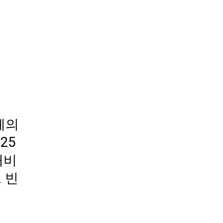
체의
25
대비
 빈