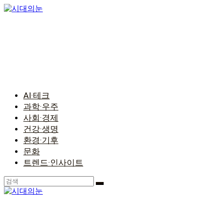
콘
텐
츠
로
건
너
뛰
기
AI·테크
과학·우주
사회·경제
건강·생명
환경·기후
문화
트렌드·인사이트