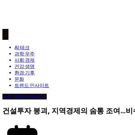
AI·테크
과학·우주
사회·경제
건강·생명
환경·기후
문화
트렌드·인사이트
사회·경제
하이라이트
건설투자 붕괴, 지역경제의 숨통 조여…비