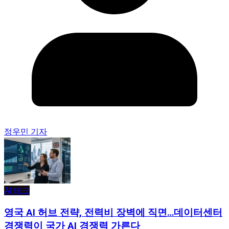
정우민 기자
AI·테크
영국 AI 허브 전략, 전력비 장벽에 직면…데이터센터
경쟁력이 국가 AI 경쟁력 가른다