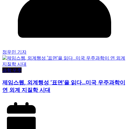
정우민 기자
과학·우주
제임스웹, 외계행성 ‘표면’을 읽다…미국 우주과학이
연 외계 지질학 시대