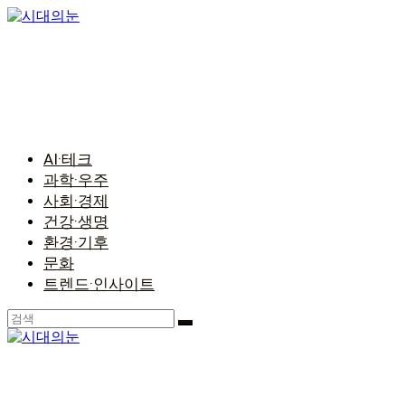
콘
텐
츠
로
건
너
뛰
기
AI·테크
과학·우주
사회·경제
건강·생명
환경·기후
문화
트렌드·인사이트