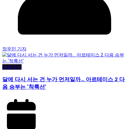
정우민 기자
과학·우주
달에 다시 서는 건 누가 먼저일까… 아르테미스 2 다
음 승부는 ‘착륙선’